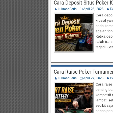
Cara Deposit Situs Poker
LukmanFaris
April 28, 2026
D
Cara depos
krusial ya
pada keme
adalah fon
Ketika depo
salah tran
terjadi. S
Cara Raise Poker Turnamen
LukmanFaris
April 27, 2026
P
Cara raise
penting bu
kompetitif
lambat, se
sedikit saj
bahas pend