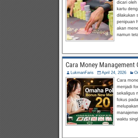
dicari ole
kartu deng
dilakukan 
penipuan hi
akan menem
namun tet
Cara Money Management 
LukmanFaris
April 24, 2026
O
Cara mon
menjadi fo
sekaligus 
fokus pada
melupakan 
manajemen
waktu sing