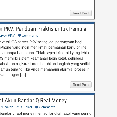
Read Post
ver PKV: Panduan Praktis untuk Pemula
erver PKV
Comments
r versi iOS server PKV sering jadi pertanyaan bagi
Phone yang ingin menikmati permainan kartu online
car tanpa hambatan. Tidak seperti Android yang lebih
 iOS memiliki sistem keamanan lebih ketat, sehingga
talasi dan registrasi membutuhkan langkah yang sedikit
amun tenang, jika Anda memahami alurnya, proses ini
ukan dengan […]
Read Post
at Akun Bandar Q Real Money
DN Poker
,
Situs Poker
Comments
bandar q real money menjadi langkah awal yang sering