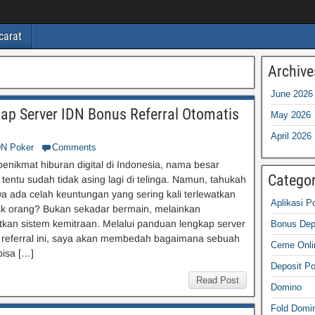
carat
Archive
June 2026
ap Server IDN Bonus Referral Otomatis
May 2026
April 2026
DN Poker
Comments
penikmat hiburan digital di Indonesia, nama besar
Categor
 tentu sudah tidak asing lagi di telinga. Namun, tahukah
 ada celah keuntungan yang sering kali terlewatkan
Aplikasi P
ak orang? Bukan sekadar bermain, melainkan
an sistem kemitraan. Melalui panduan lengkap server
Bonus Dep
 referral ini, saya akan membedah bagaimana sebuah
Ceme Onli
bisa […]
Deposit Po
Read Post
Domino
Fold Domi