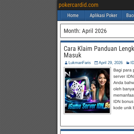
pokercardid.com
Home
Aplikasi Poker
Bac
Month:
April 2026
Cara Klaim Panduan Lengk
Masuk
LukmanFaris
April 29, 2026
I
Bagi para 
server IDN
Anda bahwa
oleh bany
memanfaatk
IDN bonus
kode unik 