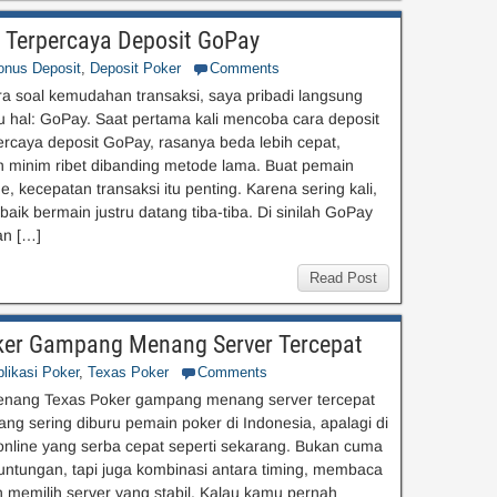
r Terpercaya Deposit GoPay
onus Deposit
,
Deposit Poker
Comments
ra soal kemudahan transaksi, saya pribadi langsung
atu hal: GoPay. Saat pertama kali mencoba cara deposit
ercaya deposit GoPay, rasanya beda lebih cepat,
n minim ribet dibanding metode lama. Buat pemain
e, kecepatan transaksi itu penting. Karena sering kali,
aik bermain justru datang tiba-tiba. Di sinilah GoPay
an […]
Read Post
ker Gampang Menang Server Tercepat
likasi Poker
,
Texas Poker
Comments
menang Texas Poker gampang menang server tercepat
yang sering diburu pemain poker di Indonesia, apalagi di
nline yang serba cepat seperti sekarang. Bukan cuma
untungan, tapi juga kombinasi antara timing, membaca
an memilih server yang stabil. Kalau kamu pernah