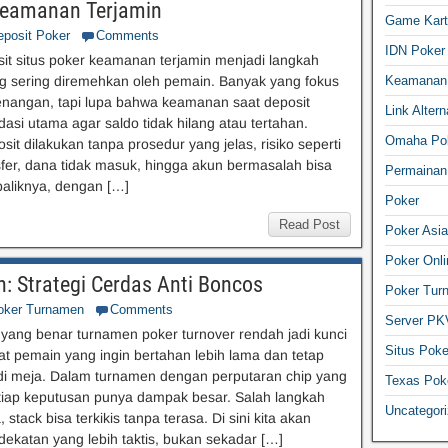
 Keamanan Terjamin
Game Kart
eposit Poker
Comments
IDN Poker
it situs poker keamanan terjamin menjadi langkah
ng sering diremehkan oleh pemain. Banyak yang fokus
Keamanan 
nangan, tapi lupa bahwa keamanan saat deposit
Link Altern
dasi utama agar saldo tidak hilang atau tertahan.
Omaha Po
sit dilakukan tanpa prosedur yang jelas, risiko seperti
sfer, dana tidak masuk, hingga akun bermasalah bisa
Permainan
ebaliknya, dengan […]
Poker
Read Post
Poker Asia
Poker Onli
: Strategi Cerdas Anti Boncos
Poker Tur
oker Turnamen
Comments
Server PK
 yang benar turnamen poker turnover rendah jadi kunci
Situs Poke
at pemain yang ingin bertahan lebih lama dan tetap
 di meja. Dalam turnamen dengan perputaran chip yang
Texas Pok
tiap keputusan punya dampak besar. Salah langkah
Uncategor
a, stack bisa terkikis tanpa terasa. Di sini kita akan
ekatan yang lebih taktis, bukan sekadar […]