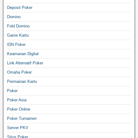
Deposit Poker
Domino
Fold Domino
Game Kartu
IDN Poker
Keamanan Digital
Link Alternatif Poker
Omaha Poker
Permainan Kartu
Poker
Poker Asia
Poker Online
Poker Turnamen
Server PKV
Situs Poker