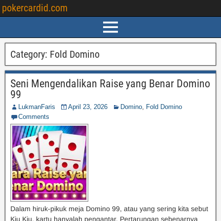
pokercardid.com
Category:
Fold Domino
Seni Mengendalikan Raise yang Benar Domino
99
LukmanFaris
April 23, 2026
Domino
,
Fold Domino
Comments
Dalam hiruk-pikuk meja Domino 99, atau yang sering kita sebut
Kiu Kiu, kartu hanyalah pengantar. Pertarungan sebenarnya