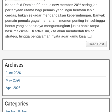
Kapan fold Domino 99 bonus new member 20% sering jadi
pertanyaan utama bagi pemain yang ingin bermain lebih
cerdas, bukan sekadar mengandalkan keberuntungan. Banyak
pemain pemula gagal memahami momen penting ini, sehingga
bonus yang seharusnya menguntungkan justru habis tanpa
hasil maksimal. Di artikel ini, kita akan membedah timing,
strategi, hingga pengalaman nyata agar kamu bisa […]
Read Post
Archives
June 2026
May 2026
April 2026
Categories
Aplikasi Poker