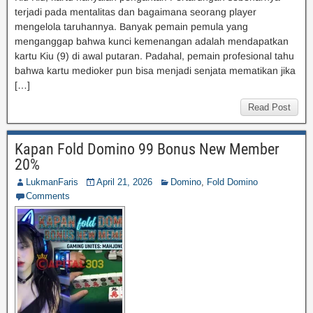
terjadi pada mentalitas dan bagaimana seorang player
mengelola taruhannya. Banyak pemain pemula yang
menganggap bahwa kunci kemenangan adalah mendapatkan
kartu Kiu (9) di awal putaran. Padahal, pemain profesional tahu
bahwa kartu medioker pun bisa menjadi senjata mematikan jika
[…]
Read Post
Kapan Fold Domino 99 Bonus New Member
20%
LukmanFaris
April 21, 2026
Domino
,
Fold Domino
Comments