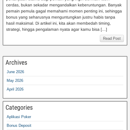
cerdas, bukan sekadar mengandalkan keberuntungan. Banyak
pemain pemula gagal memahami momen penting ini, sehingga
bonus yang seharusnya menguntungkan justru habis tanpa
hasil maksimal. Di artikel ini, kita akan membedah timing,
strategi, hingga pengalaman nyata agar kamu bisa […]
Read Post
Archives
June 2026
May 2026
April 2026
Categories
Aplikasi Poker
Bonus Deposit