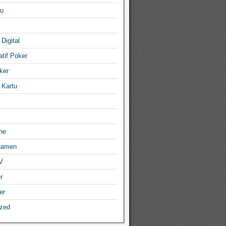
u
Digital
atif Poker
ker
 Kartu
ne
namen
V
r
er
ized