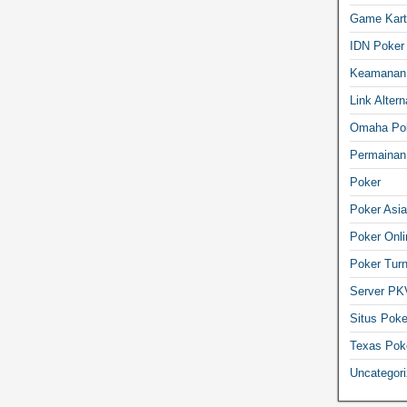
Game Kart
IDN Poker
Keamanan 
Link Altern
Omaha Po
Permainan
Poker
Poker Asia
Poker Onli
Poker Tur
Server PK
Situs Poke
Texas Pok
Uncategor