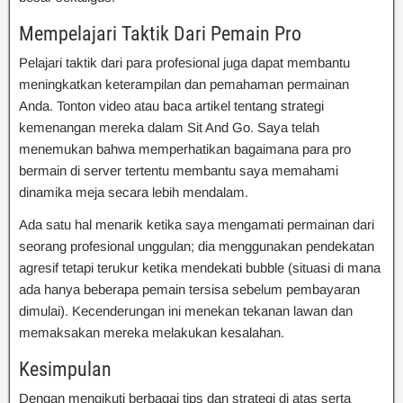
Mempelajari Taktik Dari Pemain Pro
Pelajari taktik dari para profesional juga dapat membantu
meningkatkan keterampilan dan pemahaman permainan
Anda. Tonton video atau baca artikel tentang strategi
kemenangan mereka dalam Sit And Go. Saya telah
menemukan bahwa memperhatikan bagaimana para pro
bermain di server tertentu membantu saya memahami
dinamika meja secara lebih mendalam.
Ada satu hal menarik ketika saya mengamati permainan dari
seorang profesional unggulan; dia menggunakan pendekatan
agresif tetapi terukur ketika mendekati bubble (situasi di mana
ada hanya beberapa pemain tersisa sebelum pembayaran
dimulai). Kecenderungan ini menekan tekanan lawan dan
memaksakan mereka melakukan kesalahan.
Kesimpulan
Dengan mengikuti berbagai tips dan strategi di atas serta