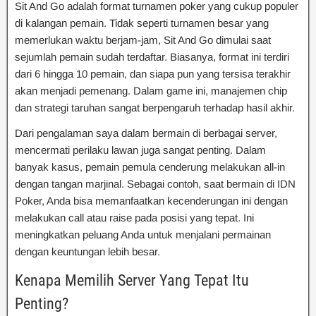
Sit And Go adalah format turnamen poker yang cukup populer
di kalangan pemain. Tidak seperti turnamen besar yang
memerlukan waktu berjam-jam, Sit And Go dimulai saat
sejumlah pemain sudah terdaftar. Biasanya, format ini terdiri
dari 6 hingga 10 pemain, dan siapa pun yang tersisa terakhir
akan menjadi pemenang. Dalam game ini, manajemen chip
dan strategi taruhan sangat berpengaruh terhadap hasil akhir.
Dari pengalaman saya dalam bermain di berbagai server,
mencermati perilaku lawan juga sangat penting. Dalam
banyak kasus, pemain pemula cenderung melakukan all-in
dengan tangan marjinal. Sebagai contoh, saat bermain di IDN
Poker, Anda bisa memanfaatkan kecenderungan ini dengan
melakukan call atau raise pada posisi yang tepat. Ini
meningkatkan peluang Anda untuk menjalani permainan
dengan keuntungan lebih besar.
Kenapa Memilih Server Yang Tepat Itu
Penting?