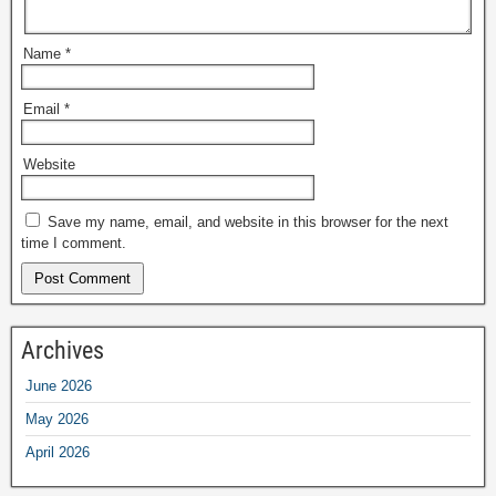
Name
*
Email
*
Website
Save my name, email, and website in this browser for the next
time I comment.
Archives
June 2026
May 2026
April 2026