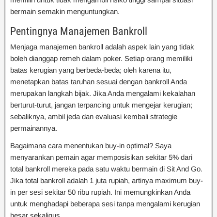
bermain semakin menguntungkan.
Pentingnya Manajemen Bankroll
Menjaga manajemen bankroll adalah aspek lain yang tidak
boleh dianggap remeh dalam poker. Setiap orang memiliki
batas kerugian yang berbeda-beda; oleh karena itu,
menetapkan batas taruhan sesuai dengan bankroll Anda
merupakan langkah bijak. Jika Anda mengalami kekalahan
berturut-turut, jangan terpancing untuk mengejar kerugian;
sebaliknya, ambil jeda dan evaluasi kembali strategie
permainannya.
Bagaimana cara menentukan buy-in optimal? Saya
menyarankan pemain agar memposisikan sekitar 5% dari
total bankroll mereka pada satu waktu bermain di Sit And Go.
Jika total bankroll adalah 1 juta rupiah, artinya maximum buy-
in per sesi sekitar 50 ribu rupiah. Ini memungkinkan Anda
untuk menghadapi beberapa sesi tanpa mengalami kerugian
besar sekaligus.