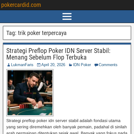
pokercardid.com
Tag:
trik poker terpercaya
Strategi Preflop Poker IDN Server Stabil:
Menang Sebelum Flop Terbuka
LukmanFaris
April 20, 2026
IDN Poker
Comments
Strategi preflop poker idn server stabil adalah fondasi utama
yang sering diremehkan oleh banyak pemain, padahal di sinilah
arah permainan ditentukan sejak awal. Banyak yang fokus pada