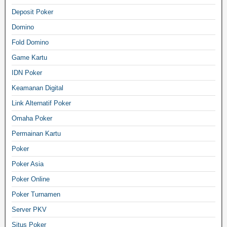
Deposit Poker
Domino
Fold Domino
Game Kartu
IDN Poker
Keamanan Digital
Link Alternatif Poker
Omaha Poker
Permainan Kartu
Poker
Poker Asia
Poker Online
Poker Turnamen
Server PKV
Situs Poker