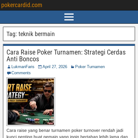
pokercardid.com
Tag:
teknik bermain
Cara Raise Poker Turnamen: Strategi Cerdas
Anti Boncos
LukmanFaris
April 27, 2026
Poker Turnamen
Comments
Cara raise yang benar turnamen poker turnover rendah jadi
kunci penting buat pemain yang ingin bertahan lebih lama dan