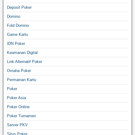
Deposit Poker
Domino
Fold Domino
Game Kartu
IDN Poker
Keamanan Digital
Link Alternatif Poker
Omaha Poker
Permainan Kartu
Poker
Poker Asia
Poker Online
Poker Turnamen
Server PKV
Situs Poker