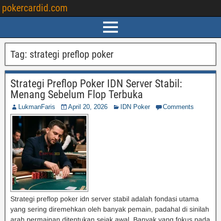
pokercardid.com
Tag:
strategi preflop poker
Strategi Preflop Poker IDN Server Stabil:
Menang Sebelum Flop Terbuka
LukmanFaris
April 20, 2026
IDN Poker
Comments
Strategi preflop poker idn server stabil adalah fondasi utama
yang sering diremehkan oleh banyak pemain, padahal di sinilah
arah permainan ditentukan sejak awal. Banyak yang fokus pada