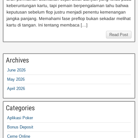
keberuntungan kartu, tapi pemain berpengalaman tahu bahwa
keputusan sebelum flop justru menjadi penentu kemenangan
jangka panjang. Memahami fase preflop bukan sekadar melihat
kartu di tangan. Ini tentang membaca […]
Read Post
Archives
June 2026
May 2026
April 2026
Categories
Aplikasi Poker
Bonus Deposit
Ceme Online