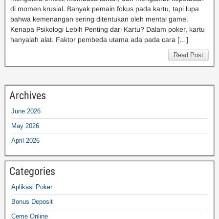
di momen krusial. Banyak pemain fokus pada kartu, tapi lupa
bahwa kemenangan sering ditentukan oleh mental game.
Kenapa Psikologi Lebih Penting dari Kartu? Dalam poker, kartu
hanyalah alat. Faktor pembeda utama ada pada cara […]
Read Post
Archives
June 2026
May 2026
April 2026
Categories
Aplikasi Poker
Bonus Deposit
Ceme Online