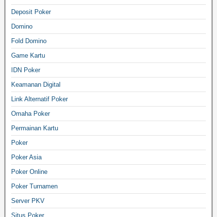
Deposit Poker
Domino
Fold Domino
Game Kartu
IDN Poker
Keamanan Digital
Link Alternatif Poker
Omaha Poker
Permainan Kartu
Poker
Poker Asia
Poker Online
Poker Turnamen
Server PKV
Situs Poker