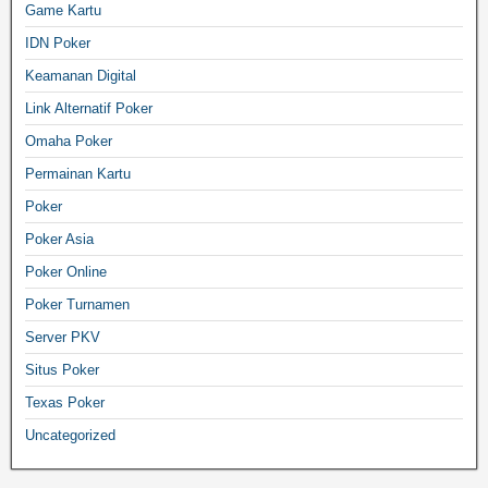
Game Kartu
IDN Poker
Keamanan Digital
Link Alternatif Poker
Omaha Poker
Permainan Kartu
Poker
Poker Asia
Poker Online
Poker Turnamen
Server PKV
Situs Poker
Texas Poker
Uncategorized