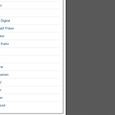
u
Digital
atif Poker
ker
 Kartu
ne
namen
V
r
er
ized