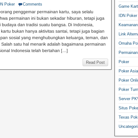
DN Poker
Comments
Game Kart
orang penggemar permainan kartu, saya selalu
IDN Poker
wa permainan ini bukan sekadar hiburan, tetapi juga
i budaya dan tradisi suatu bangsa. Di Indonesia,
Keamanan 
kartu bukan hanya aktivitas santai, tetapi juga bagian
Link Altern
upan sosial yang menghubungkan keluarga, teman, dan
Omaha Po
 Salah satu hal menarik adalah bagaimana permainan
isional Indonesia telah bertahan […]
Permainan
Poker
Read Post
Poker Asia
Poker Onli
Poker Tur
Server PK
Situs Poke
Texas Pok
Uncategor