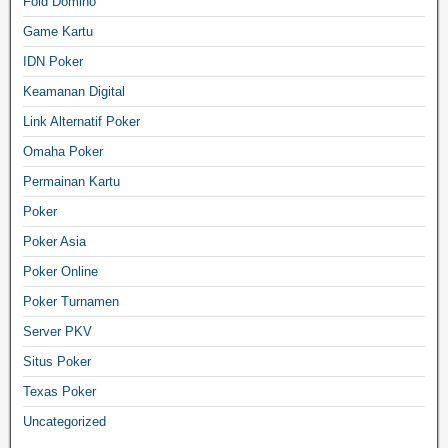
Fold Domino
Game Kartu
IDN Poker
Keamanan Digital
Link Alternatif Poker
Omaha Poker
Permainan Kartu
Poker
Poker Asia
Poker Online
Poker Turnamen
Server PKV
Situs Poker
Texas Poker
Uncategorized