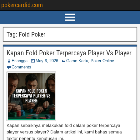
pokercardid.com
Tag:
Fold Poker
Kapan Fold Poker Terpercaya Player Vs Player
Erlangga
May 6, 2026
Game Kartu
,
Poker Online
Comments
Kapan sebaiknya melakukan fold dalam poker terpercaya
player versus player? Dalam artikel ini, kami bahas semua
faktor penentu keputusan ini.