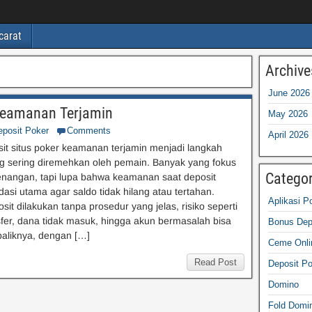
carat
Archive
June 2026
 Keamanan Terjamin
May 2026
eposit Poker
Comments
April 2026
it situs poker keamanan terjamin menjadi langkah
ng sering diremehkan oleh pemain. Banyak yang fokus
Categor
nangan, tapi lupa bahwa keamanan saat deposit
dasi utama agar saldo tidak hilang atau tertahan.
Aplikasi P
sit dilakukan tanpa prosedur yang jelas, risiko seperti
sfer, dana tidak masuk, hingga akun bermasalah bisa
Bonus Dep
ebaliknya, dengan […]
Ceme Onli
Read Post
Deposit Po
Domino
Fold Domi