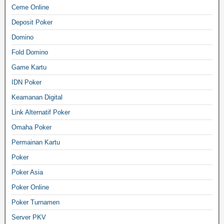
Ceme Online
Deposit Poker
Domino
Fold Domino
Game Kartu
IDN Poker
Keamanan Digital
Link Alternatif Poker
Omaha Poker
Permainan Kartu
Poker
Poker Asia
Poker Online
Poker Turnamen
Server PKV