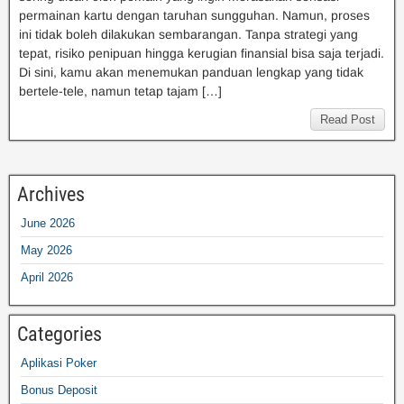
permainan kartu dengan taruhan sungguhan. Namun, proses
ini tidak boleh dilakukan sembarangan. Tanpa strategi yang
tepat, risiko penipuan hingga kerugian finansial bisa saja terjadi.
Di sini, kamu akan menemukan panduan lengkap yang tidak
bertele-tele, namun tetap tajam […]
Read Post
Archives
June 2026
May 2026
April 2026
Categories
Aplikasi Poker
Bonus Deposit